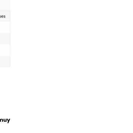
e
muy