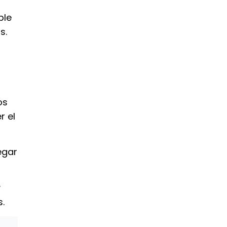
ple
s.
os
r el
egar
y
.