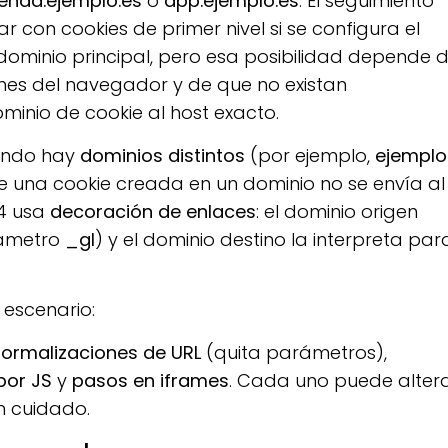
ienda.ejemplo.es
o
app.ejemplo.es
. El seguimiento
 con cookies de primer nivel si se configura el
 dominio principal, pero esa posibilidad depende 
ciones del navegador y de que no existan
ominio de cookie al host exacto.
uando hay
dominios distintos
(por ejemplo,
ejemplo
e una cookie creada en un dominio no se envía al
A4 usa
decoración de enlaces
: el dominio origen
rámetro
_gl
) y el dominio destino la interpreta par
 escenario:
ormalizaciones de URL
(quita parámetros),
por JS
y
pasos en iframes
. Cada uno puede alter
n cuidado.