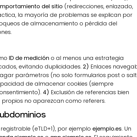
mportamiento del sitio
(redirecciones, enlazado,
ráctica, la mayoría de problemas se explican por
 bloqueos de almacenamiento o pérdida del
ones.
ismo
ID de medición
o al menos una estrategia
icados, evitando duplicidades.
2)
Enlaces navegab
gar parámetros (no solo formularios post o sal
acidad de almacenar cookies (siempre
onsentimiento).
4)
Exclusión de referencias bien
 propios no aparezcan como referers.
subdominios
o registrable (eTLD+1), por ejemplo
ejemplo.es
. Un