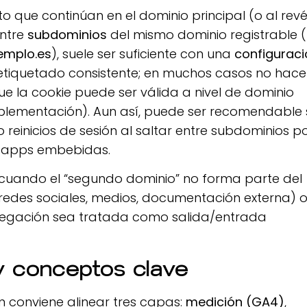
to que continúan en el dominio principal (o al revé
entre
subdominios
del mismo dominio registrable 
emplo.es
), suele ser suficiente con una
configurac
etiquetado consistente; en muchos casos no hace
e la cookie puede ser válida a nivel de dominio
mplementación). Aun así, puede ser recomendable 
 reinicios de sesión al saltar entre subdominios p
r apps embebidas.
cuando el “segundo dominio” no forma parte del
redes sociales, medios, documentación externa) 
egación sea tratada como salida/entrada
 y conceptos clave
 conviene alinear tres capas:
medición (GA4)
,