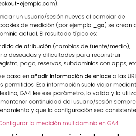
eckout-ejemplo.com
).
 iniciar un usuario/sesión nuevos al cambiar de
 cookies de medición (por ejemplo
_ga
) se crean 
minio actual. El resultado típico es:
rdida de atribución
(cambios de fuente/medio),
no deseadas y dificultades para reconstruir
istro, pago, reservas, subdominios con apps, etc
 se basa en
añadir información de enlace
a las UR
permitidos. Esa información suele viajar mediant
destino, GA4 lee ese parámetro, lo valida y lo utiliz
 mantener continuidad del usuario/sesión siempre
namiento y que la configuración sea consistente
Configurar la medición multidominio en GA4
.