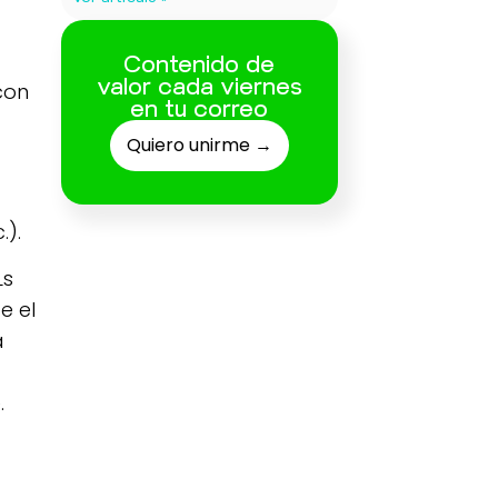
Contenido de
valor cada viernes
con
en tu correo
Quiero unirme →
.).
Ls
e el
a
.