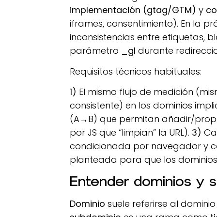
implementación (gtag/GTM)
y
co
iframes, consentimiento). En la p
inconsistencias entre etiquetas,
parámetro
_gl
durante redirecci
Requisitos técnicos habituales:
1)
El mismo flujo de medición (m
consistente) en los dominios impl
(A→B) que permitan añadir/propa
por JS que “limpian” la URL).
3)
Cap
condicionada por navegador y c
planteada para que los dominios
Entender dominios y 
Dominio
suele referirse al domini