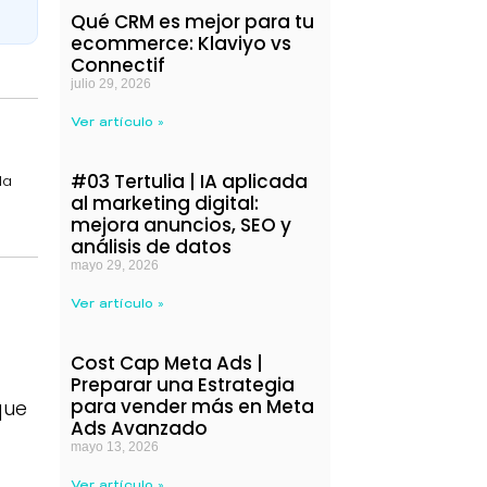
Qué CRM es mejor para tu
ecommerce: Klaviyo vs
Connectif
julio 29, 2026
Ver artículo »
#03 Tertulia | IA aplicada
la
al marketing digital:
mejora anuncios, SEO y
análisis de datos
mayo 29, 2026
Ver artículo »
Cost Cap Meta Ads |
Preparar una Estrategia
para vender más en Meta
que
Ads Avanzado
mayo 13, 2026
Ver artículo »