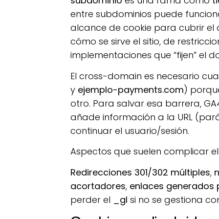
subdominio
es una rama como
t
entre subdominios puede funcionar
alcance de cookie para cubrir el
cómo se sirve el sitio, de restric
implementaciones que “fijen” el d
El cross-domain es necesario c
y
ejemplo-payments.com
) porqu
otro. Para salvar esa barrera, G
añade información a la URL (pa
continuar el usuario/sesión.
Aspectos que suelen complicar el
Redirecciones 301/302 múltiples
,
n
acortadores
,
enlaces generados 
perder el
_gl
si no se gestiona co