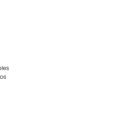
les
tos