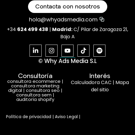
Contacta con nosotros
hola@whyadsmedia.com
+34
624 499 438
|
Madrid:
C/ Pilar de Zaragoza 21,
Bajo A
© Why Ads Media S.L
Consultoría
Interés
consultora ecommerce
|
Calculadora CAC
|
Mapa
consultora marketing
del sitio
digital
|
consultora seo
|
consultora sem
|
auditoría shopify
Habla con nosotros
Política de privacidad
|
Aviso Legal
|