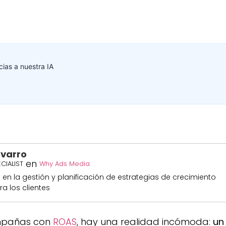
ias a nuestra IA
avarro
en
CIALIST
Why Ads Media
n la gestión y planificación de estrategias de crecimiento
a los clientes
ampañas con
ROAS
, hay una realidad incómoda:
un