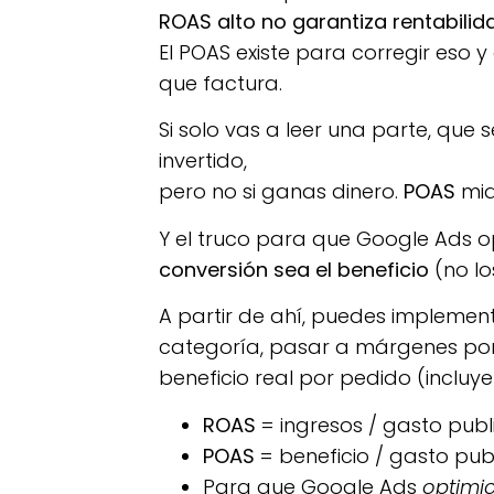
ROAS alto no garantiza rentabilid
El POAS existe para corregir eso 
que factura.
Si solo vas a leer una parte, que 
invertido,
pero no si ganas dinero.
POAS
mid
Y el truco para que Google Ads op
conversión sea el beneficio
(no lo
A partir de ahí, puedes implemen
categoría, pasar a márgenes por 
beneficio real por pedido (incluy
ROAS
= ingresos / gasto publi
POAS
= beneficio / gasto publ
Para que Google Ads
optimi