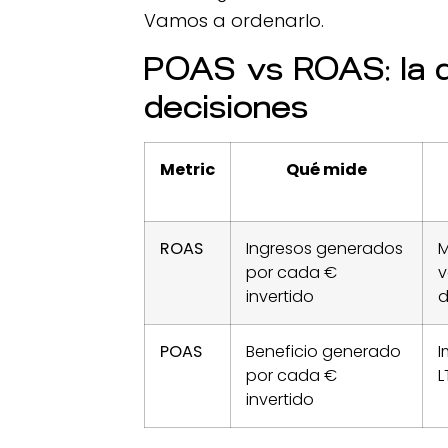
Vamos a ordenarlo.
POAS vs ROAS: la d
decisiones
Metric
Qué mide
ROAS
Ingresos generados
M
por cada €
v
invertido
d
POAS
Beneficio generado
I
por cada €
L
invertido