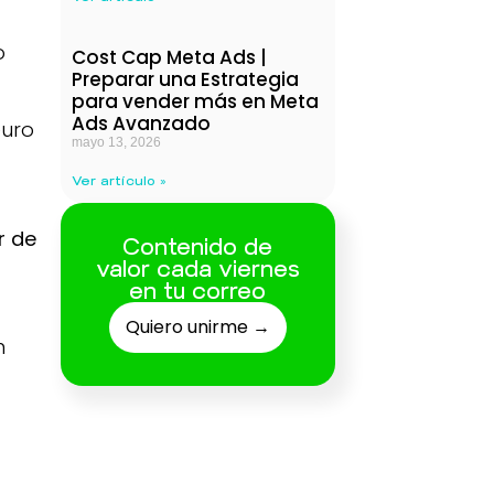
o
Cost Cap Meta Ads |
Preparar una Estrategia
para vender más en Meta
Ads Avanzado
euro
mayo 13, 2026
Ver artículo »
r de
Contenido de
valor cada viernes
en tu correo
Quiero unirme →
n