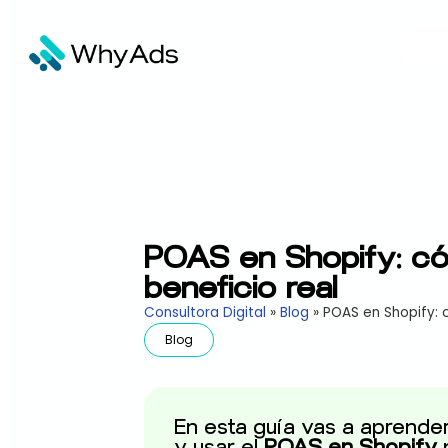
POAS en Shopify: có
beneficio real
Consultora Digital
»
Blog
»
POAS en Shopify: 
Blog
En esta guía vas a aprende
y usar el
POAS en Shopify