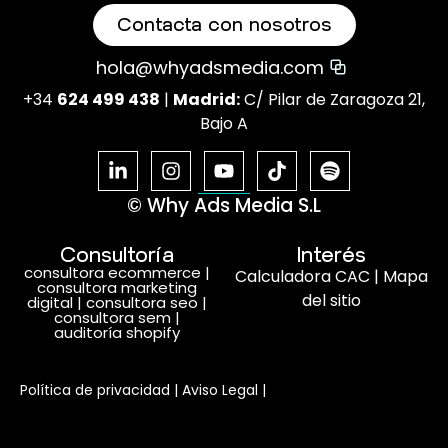
Contacta con nosotros
hola@whyadsmedia.com
+34
624 499 438
|
Madrid:
C/ Pilar de Zaragoza 21,
Bajo A
© Why Ads Media S.L
Consultoría
Interés
consultora ecommerce
|
Calculadora CAC
|
Mapa
consultora marketing
del sitio
digital
|
consultora seo
|
consultora sem
|
auditoría shopify
Habla con nosotros
Política de privacidad
|
Aviso Legal
|