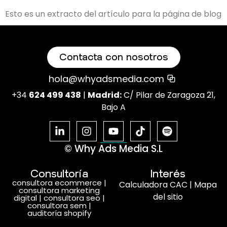
Esto es un extracto del artículo para la página de blog
Contacta con nosotros
hola@whyadsmedia.com
+34
624 499 438
|
Madrid:
C/ Pilar de Zaragoza 21,
Bajo A
© Why Ads Media S.L
Consultoría
Interés
consultora ecommerce
|
Calculadora CAC
|
Mapa
consultora marketing
del sitio
digital
|
consultora seo
|
consultora sem
|
auditoría shopify