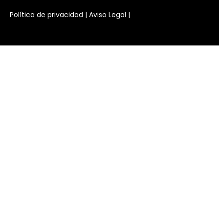
Habla con nosotros
Política de privacidad
|
Aviso Legal
|